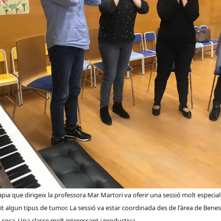
pia que dirigeix la professora Mar Martori va oferir una sessió molt especial
t algun tipus de tumor. La sessió va estar coordinada des de l'àrea de Benes
-seca. Una classe molt interessant i productiva.