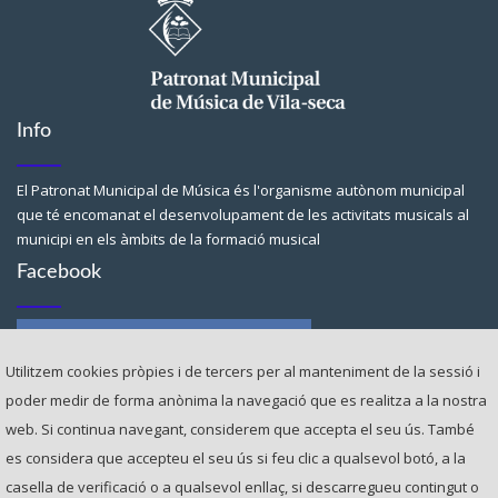
Info
El Patronat Municipal de Música és l'organisme autònom municipal
que té encomanat el desenvolupament de les activitats musicals al
municipi en els àmbits de la formació musical
Facebook
Utilitzem cookies pròpies i de tercers per al manteniment de la sessió i
poder medir de forma anònima la navegació que es realitza a la nostra
web. Si continua navegant, considerem que accepta el seu ús. ​També
Contacte
es considera que accepteu el seu ús si feu clic a qualsevol botó, a la
casella de verificació o a qualsevol enllaç, si descarregueu contingut o