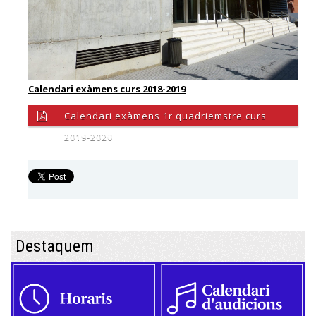
Calendari exàmens curs 2018-2019
Calendari exàmens 1r quadriemstre curs
2019-2020
Destaquem