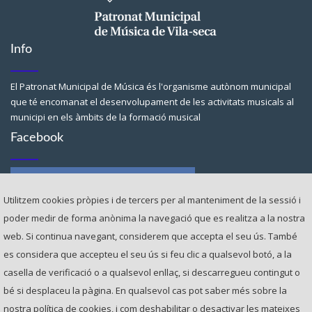
Info
El Patronat Municipal de Música és l'organisme autònom municipal
que té encomanat el desenvolupament de les activitats musicals al
municipi en els àmbits de la formació musical
Facebook
Utilitzem cookies pròpies i de tercers per al manteniment de la sessió i
poder medir de forma anònima la navegació que es realitza a la nostra
web. Si continua navegant, considerem que accepta el seu ús. ​També
Contacte
es considera que accepteu el seu ús si feu clic a qualsevol botó, a la
casella de verificació o a qualsevol enllaç, si descarregueu contingut o
Av. de la Generalitat, 27 43480 VILA-SECA (Tarragona)
bé si desplaceu la pàgina. ​En qualsevol cas pot saber més sobre la
nostra política de cookies, i com deshabilitar o desactivar les mateixes